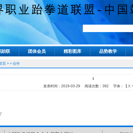
职跆联
团体会员
精彩图库
品势教学
首页
> > 合作
i
发表时间：
2019-03-29
阅读次数：
392 字体：【
大
了