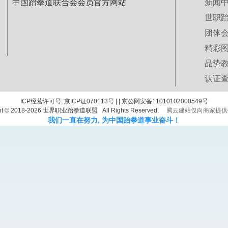
中国跆拳道联合会会员官方网站
新闻
世职
团体
精彩
品势
认证
ICP经营许可号: 京ICP证070113号 | | 京公网安备11010102000549号
ht © 2018-
2026
世界职业跆拳道联盟 All Rights Reserved.
腾云建站仅向商家提供
我们一直在努力, 为中国跆拳道事业奋斗！